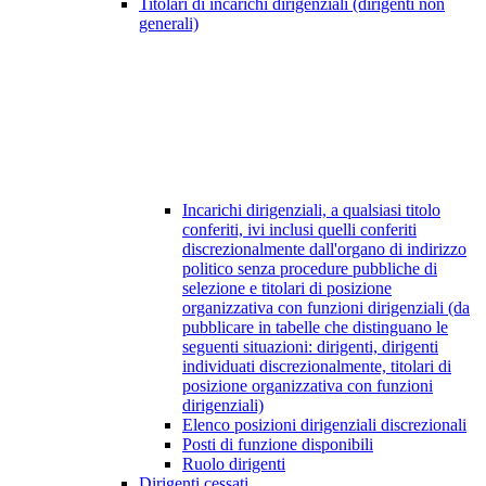
Titolari di incarichi dirigenziali (dirigenti non
generali)
Incarichi dirigenziali, a qualsiasi titolo
conferiti, ivi inclusi quelli conferiti
discrezionalmente dall'organo di indirizzo
politico senza procedure pubbliche di
selezione e titolari di posizione
organizzativa con funzioni dirigenziali (da
pubblicare in tabelle che distinguano le
seguenti situazioni: dirigenti, dirigenti
individuati discrezionalmente, titolari di
posizione organizzativa con funzioni
dirigenziali)
Elenco posizioni dirigenziali discrezionali
Posti di funzione disponibili
Ruolo dirigenti
Dirigenti cessati