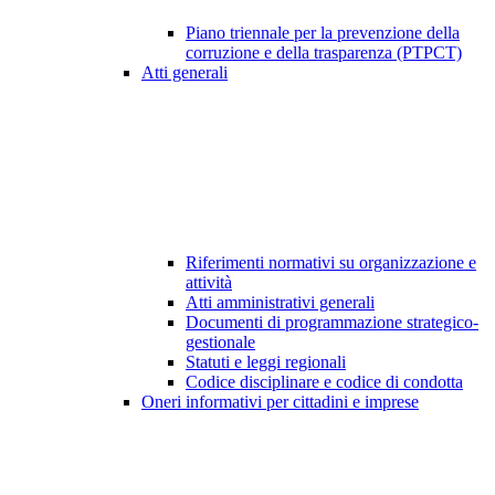
Piano triennale per la prevenzione della
corruzione e della trasparenza (PTPCT)
Atti generali
Riferimenti normativi su organizzazione e
attività
Atti amministrativi generali
Documenti di programmazione strategico-
gestionale
Statuti e leggi regionali
Codice disciplinare e codice di condotta
Oneri informativi per cittadini e imprese