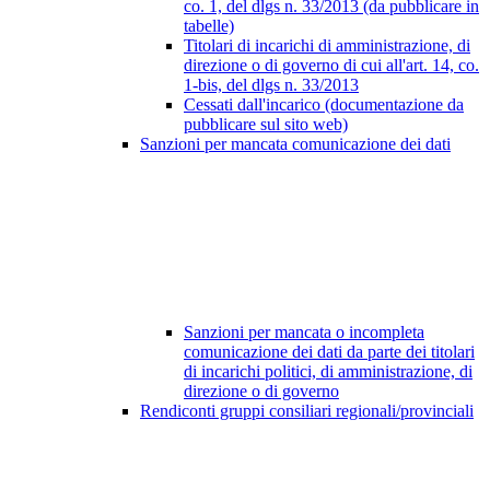
co. 1, del dlgs n. 33/2013 (da pubblicare in
tabelle)
Titolari di incarichi di amministrazione, di
direzione o di governo di cui all'art. 14, co.
1-bis, del dlgs n. 33/2013
Cessati dall'incarico (documentazione da
pubblicare sul sito web)
Sanzioni per mancata comunicazione dei dati
Sanzioni per mancata o incompleta
comunicazione dei dati da parte dei titolari
di incarichi politici, di amministrazione, di
direzione o di governo
Rendiconti gruppi consiliari regionali/provinciali