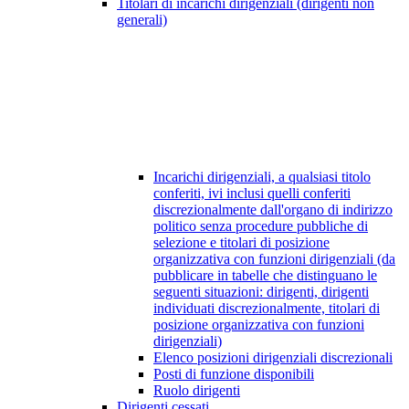
Titolari di incarichi dirigenziali (dirigenti non
generali)
Incarichi dirigenziali, a qualsiasi titolo
conferiti, ivi inclusi quelli conferiti
discrezionalmente dall'organo di indirizzo
politico senza procedure pubbliche di
selezione e titolari di posizione
organizzativa con funzioni dirigenziali (da
pubblicare in tabelle che distinguano le
seguenti situazioni: dirigenti, dirigenti
individuati discrezionalmente, titolari di
posizione organizzativa con funzioni
dirigenziali)
Elenco posizioni dirigenziali discrezionali
Posti di funzione disponibili
Ruolo dirigenti
Dirigenti cessati