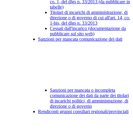
co. 1, del dlgs n. 33/2013 (da pubblicare in
tabelle)
Titolari di incarichi di amministrazione, di
direzione o di governo di cui all'art. 14, co.
1-bis, del dlgs n. 33/2013
Cessati dall'incarico (documentazione da
pubblicare sul sito web)
Sanzioni per mancata comunicazione dei dati
Sanzioni per mancata o incompleta
comunicazione dei dati da parte dei titolari
di incarichi politici, di amministrazione, di
direzione o di governo
Rendiconti gruppi consiliari regionali/provinciali