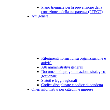
Piano triennale per la prevenzione della
corruzione e della trasparenza (PTPCT)
Atti generali
Riferimenti normativi su organizzazione e
attività
Atti amministrativi generali
Documenti di programmazione strategico-
gestionale
Statuti e leggi regionali
Codice disciplinare e codice di condotta
Oneri informativi per cittadini e imprese