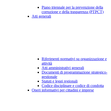
Piano triennale per la prevenzione della
corruzione e della trasparenza (PTPCT)
Atti generali
Riferimenti normativi su organizzazione e
attività
Atti amministrativi generali
Documenti di programmazione strategico-
gestionale
Statuti e leggi regionali
Codice disciplinare e codice di condotta
Oneri informativi per cittadini e imprese