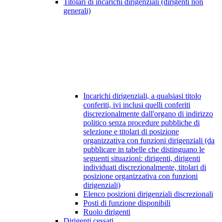
Titolari di incarichi dirigenziali (dirigenti non
generali)
Incarichi dirigenziali, a qualsiasi titolo
conferiti, ivi inclusi quelli conferiti
discrezionalmente dall'organo di indirizzo
politico senza procedure pubbliche di
selezione e titolari di posizione
organizzativa con funzioni dirigenziali (da
pubblicare in tabelle che distinguano le
seguenti situazioni: dirigenti, dirigenti
individuati discrezionalmente, titolari di
posizione organizzativa con funzioni
dirigenziali)
Elenco posizioni dirigenziali discrezionali
Posti di funzione disponibili
Ruolo dirigenti
Dirigenti cessati