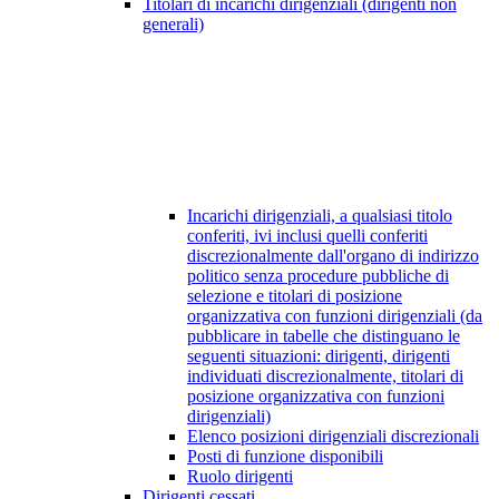
Titolari di incarichi dirigenziali (dirigenti non
generali)
Incarichi dirigenziali, a qualsiasi titolo
conferiti, ivi inclusi quelli conferiti
discrezionalmente dall'organo di indirizzo
politico senza procedure pubbliche di
selezione e titolari di posizione
organizzativa con funzioni dirigenziali (da
pubblicare in tabelle che distinguano le
seguenti situazioni: dirigenti, dirigenti
individuati discrezionalmente, titolari di
posizione organizzativa con funzioni
dirigenziali)
Elenco posizioni dirigenziali discrezionali
Posti di funzione disponibili
Ruolo dirigenti
Dirigenti cessati