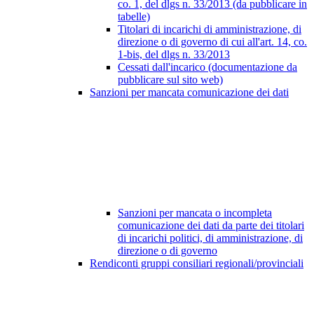
co. 1, del dlgs n. 33/2013 (da pubblicare in
tabelle)
Titolari di incarichi di amministrazione, di
direzione o di governo di cui all'art. 14, co.
1-bis, del dlgs n. 33/2013
Cessati dall'incarico (documentazione da
pubblicare sul sito web)
Sanzioni per mancata comunicazione dei dati
Sanzioni per mancata o incompleta
comunicazione dei dati da parte dei titolari
di incarichi politici, di amministrazione, di
direzione o di governo
Rendiconti gruppi consiliari regionali/provinciali