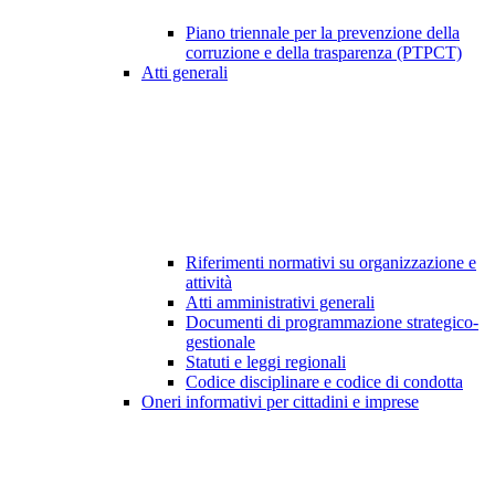
Piano triennale per la prevenzione della
corruzione e della trasparenza (PTPCT)
Atti generali
Riferimenti normativi su organizzazione e
attività
Atti amministrativi generali
Documenti di programmazione strategico-
gestionale
Statuti e leggi regionali
Codice disciplinare e codice di condotta
Oneri informativi per cittadini e imprese