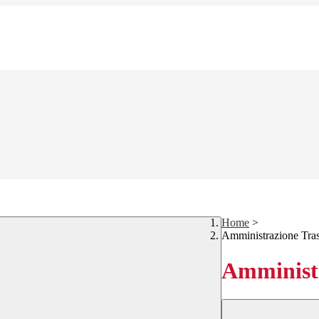
Home
>
Amministrazione Tra
Amministr