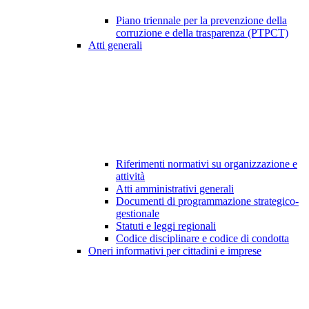
Piano triennale per la prevenzione della
corruzione e della trasparenza (PTPCT)
Atti generali
Riferimenti normativi su organizzazione e
attività
Atti amministrativi generali
Documenti di programmazione strategico-
gestionale
Statuti e leggi regionali
Codice disciplinare e codice di condotta
Oneri informativi per cittadini e imprese