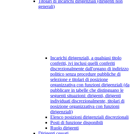
Titolari di incarichi dirigenziali (dirigenti non
generali)
Incarichi dirigenziali, a qualsiasi titolo
conferiti, ivi inclusi quelli conferiti
discrezionalmente dall'organo di indirizzo
politico senza procedure pubbliche di
selezione e titolari di posizione
organizzativa con funzioni dirigenziali (da
pubblicare in tabelle che distinguano le
seguenti situazioni: dirigenti, dirigenti
individuati discrezionalmente, titolari di
posizione organizzativa con funzioni
dirigenziali)
Elenco posizioni dirigenziali discrezionali
Posti di funzione disponibili
Ruolo dirigenti
Dirigenti cessati