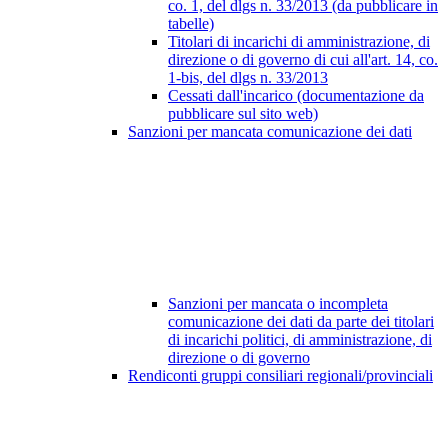
co. 1, del dlgs n. 33/2013 (da pubblicare in
tabelle)
Titolari di incarichi di amministrazione, di
direzione o di governo di cui all'art. 14, co.
1-bis, del dlgs n. 33/2013
Cessati dall'incarico (documentazione da
pubblicare sul sito web)
Sanzioni per mancata comunicazione dei dati
Sanzioni per mancata o incompleta
comunicazione dei dati da parte dei titolari
di incarichi politici, di amministrazione, di
direzione o di governo
Rendiconti gruppi consiliari regionali/provinciali