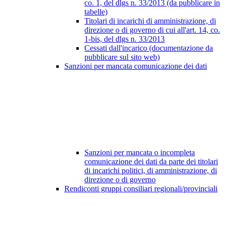
co. 1, del dlgs n. 33/2013 (da pubblicare in
tabelle)
Titolari di incarichi di amministrazione, di
direzione o di governo di cui all'art. 14, co.
1-bis, del dlgs n. 33/2013
Cessati dall'incarico (documentazione da
pubblicare sul sito web)
Sanzioni per mancata comunicazione dei dati
Sanzioni per mancata o incompleta
comunicazione dei dati da parte dei titolari
di incarichi politici, di amministrazione, di
direzione o di governo
Rendiconti gruppi consiliari regionali/provinciali