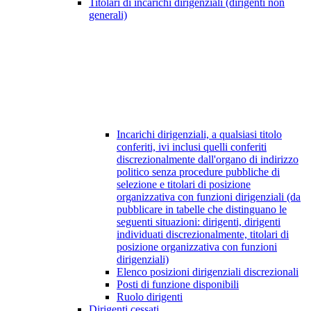
Titolari di incarichi dirigenziali (dirigenti non
generali)
Incarichi dirigenziali, a qualsiasi titolo
conferiti, ivi inclusi quelli conferiti
discrezionalmente dall'organo di indirizzo
politico senza procedure pubbliche di
selezione e titolari di posizione
organizzativa con funzioni dirigenziali (da
pubblicare in tabelle che distinguano le
seguenti situazioni: dirigenti, dirigenti
individuati discrezionalmente, titolari di
posizione organizzativa con funzioni
dirigenziali)
Elenco posizioni dirigenziali discrezionali
Posti di funzione disponibili
Ruolo dirigenti
Dirigenti cessati