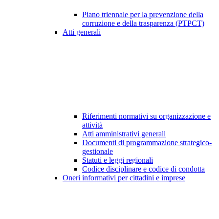
Piano triennale per la prevenzione della
corruzione e della trasparenza (PTPCT)
Atti generali
Riferimenti normativi su organizzazione e
attività
Atti amministrativi generali
Documenti di programmazione strategico-
gestionale
Statuti e leggi regionali
Codice disciplinare e codice di condotta
Oneri informativi per cittadini e imprese