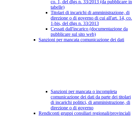
co. 1, del dlgs n. 33/2013 (da pubblicare in
tabelle)
Titolari di incarichi di amministrazione, di
direzione o di governo di cui all'art. 14, co.
1-bis, del dlgs n. 33/2013
Cessati dall'incarico (documentazione da
pubblicare sul sito web)
Sanzioni per mancata comunicazione dei dati
Sanzioni per mancata o incompleta
comunicazione dei dati da parte dei titolari
di incarichi politici, di amministrazione, di
direzione o di governo
Rendiconti gruppi consiliari regionali/provinciali