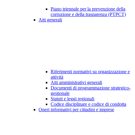
Piano triennale per la prevenzione della
corruzione e della trasparenza (PTPCT)
Atti generali
Riferimenti normativi su organizzazione e
attività
Atti amministrativi generali
Documenti di programmazione strategico-
gestionale
Statuti e leggi regionali
Codice disciplinare e codice di condotta
Oneri informativi per cittadini e imprese