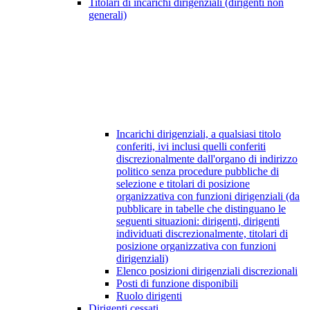
Titolari di incarichi dirigenziali (dirigenti non
generali)
Incarichi dirigenziali, a qualsiasi titolo
conferiti, ivi inclusi quelli conferiti
discrezionalmente dall'organo di indirizzo
politico senza procedure pubbliche di
selezione e titolari di posizione
organizzativa con funzioni dirigenziali (da
pubblicare in tabelle che distinguano le
seguenti situazioni: dirigenti, dirigenti
individuati discrezionalmente, titolari di
posizione organizzativa con funzioni
dirigenziali)
Elenco posizioni dirigenziali discrezionali
Posti di funzione disponibili
Ruolo dirigenti
Dirigenti cessati