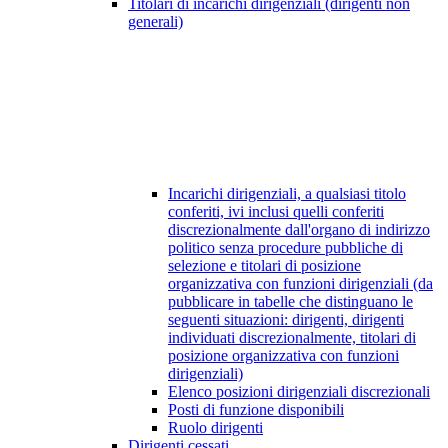
Titolari di incarichi dirigenziali (dirigenti non
generali)
Incarichi dirigenziali, a qualsiasi titolo
conferiti, ivi inclusi quelli conferiti
discrezionalmente dall'organo di indirizzo
politico senza procedure pubbliche di
selezione e titolari di posizione
organizzativa con funzioni dirigenziali (da
pubblicare in tabelle che distinguano le
seguenti situazioni: dirigenti, dirigenti
individuati discrezionalmente, titolari di
posizione organizzativa con funzioni
dirigenziali)
Elenco posizioni dirigenziali discrezionali
Posti di funzione disponibili
Ruolo dirigenti
Dirigenti cessati