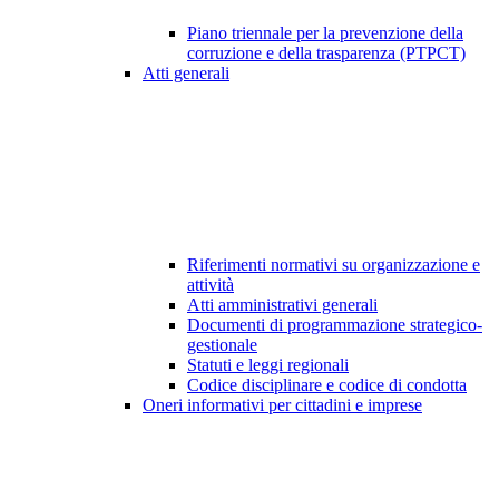
Piano triennale per la prevenzione della
corruzione e della trasparenza (PTPCT)
Atti generali
Riferimenti normativi su organizzazione e
attività
Atti amministrativi generali
Documenti di programmazione strategico-
gestionale
Statuti e leggi regionali
Codice disciplinare e codice di condotta
Oneri informativi per cittadini e imprese