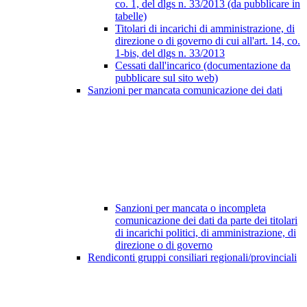
co. 1, del dlgs n. 33/2013 (da pubblicare in
tabelle)
Titolari di incarichi di amministrazione, di
direzione o di governo di cui all'art. 14, co.
1-bis, del dlgs n. 33/2013
Cessati dall'incarico (documentazione da
pubblicare sul sito web)
Sanzioni per mancata comunicazione dei dati
Sanzioni per mancata o incompleta
comunicazione dei dati da parte dei titolari
di incarichi politici, di amministrazione, di
direzione o di governo
Rendiconti gruppi consiliari regionali/provinciali