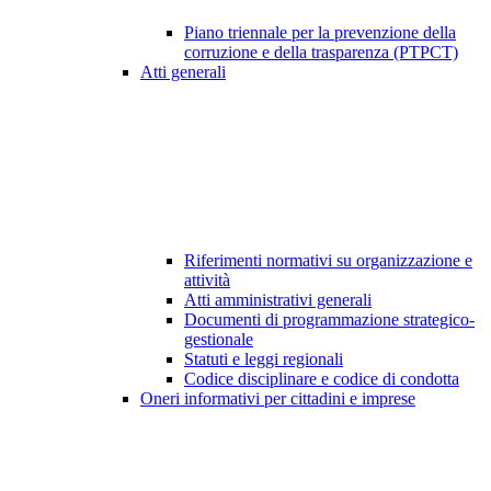
Piano triennale per la prevenzione della
corruzione e della trasparenza (PTPCT)
Atti generali
Riferimenti normativi su organizzazione e
attività
Atti amministrativi generali
Documenti di programmazione strategico-
gestionale
Statuti e leggi regionali
Codice disciplinare e codice di condotta
Oneri informativi per cittadini e imprese