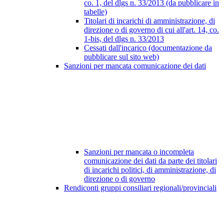
co. 1, del dlgs n. 33/2013 (da pubblicare in
tabelle)
Titolari di incarichi di amministrazione, di
direzione o di governo di cui all'art. 14, co.
1-bis, del dlgs n. 33/2013
Cessati dall'incarico (documentazione da
pubblicare sul sito web)
Sanzioni per mancata comunicazione dei dati
Sanzioni per mancata o incompleta
comunicazione dei dati da parte dei titolari
di incarichi politici, di amministrazione, di
direzione o di governo
Rendiconti gruppi consiliari regionali/provinciali