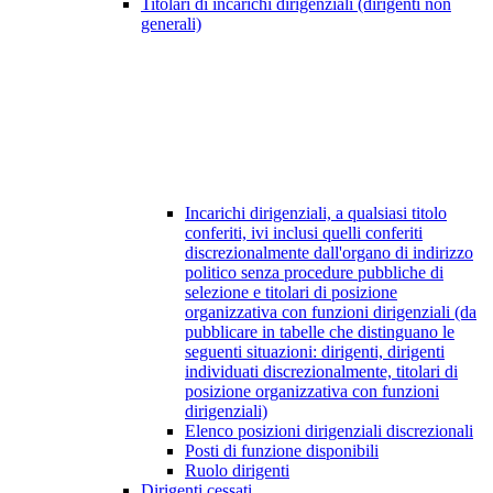
Titolari di incarichi dirigenziali (dirigenti non
generali)
Incarichi dirigenziali, a qualsiasi titolo
conferiti, ivi inclusi quelli conferiti
discrezionalmente dall'organo di indirizzo
politico senza procedure pubbliche di
selezione e titolari di posizione
organizzativa con funzioni dirigenziali (da
pubblicare in tabelle che distinguano le
seguenti situazioni: dirigenti, dirigenti
individuati discrezionalmente, titolari di
posizione organizzativa con funzioni
dirigenziali)
Elenco posizioni dirigenziali discrezionali
Posti di funzione disponibili
Ruolo dirigenti
Dirigenti cessati