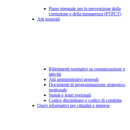
Piano triennale per la prevenzione della
corruzione e della trasparenza (PTPCT)
Atti generali
Riferimenti normativi su organizzazione e
attività
Atti amministrativi generali
Documenti di programmazione strategico-
gestionale
Statuti e leggi regionali
Codice disciplinare e codice di condotta
Oneri informativi per cittadini e imprese