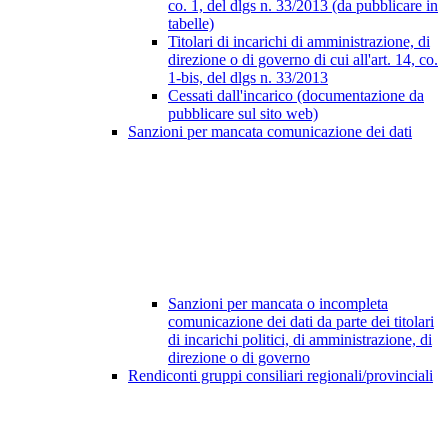
co. 1, del dlgs n. 33/2013 (da pubblicare in
tabelle)
Titolari di incarichi di amministrazione, di
direzione o di governo di cui all'art. 14, co.
1-bis, del dlgs n. 33/2013
Cessati dall'incarico (documentazione da
pubblicare sul sito web)
Sanzioni per mancata comunicazione dei dati
Sanzioni per mancata o incompleta
comunicazione dei dati da parte dei titolari
di incarichi politici, di amministrazione, di
direzione o di governo
Rendiconti gruppi consiliari regionali/provinciali