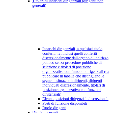
Titolari di incarichi dirigenziali (dirigenti non
generali)
Incarichi dirigenziali, a qualsiasi titolo
conferiti, ivi inclusi quelli conferiti
discrezionalmente dall'organo di indirizzo
politico senza procedure pubbliche di
selezione e titolari di posizione
organizzativa con funzioni dirigenziali (da
pubblicare in tabelle che distinguano le
seguenti situazioni: dirigenti, dirigenti
individuati discrezionalmente, titolari di
posizione organizzativa con funzioni
dirigenziali)
Elenco posizioni dirigenziali discrezionali
Posti di funzione disponibili
Ruolo dirigenti
Dirigenti cessati