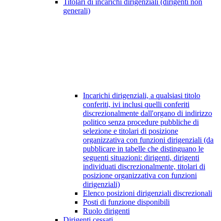
Titolari di incarichi dirigenziali (dirigenti non
generali)
Incarichi dirigenziali, a qualsiasi titolo
conferiti, ivi inclusi quelli conferiti
discrezionalmente dall'organo di indirizzo
politico senza procedure pubbliche di
selezione e titolari di posizione
organizzativa con funzioni dirigenziali (da
pubblicare in tabelle che distinguano le
seguenti situazioni: dirigenti, dirigenti
individuati discrezionalmente, titolari di
posizione organizzativa con funzioni
dirigenziali)
Elenco posizioni dirigenziali discrezionali
Posti di funzione disponibili
Ruolo dirigenti
Dirigenti cessati