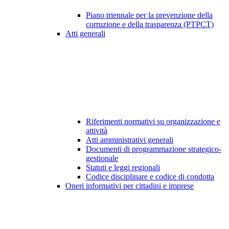
Piano triennale per la prevenzione della
corruzione e della trasparenza (PTPCT)
Atti generali
Riferimenti normativi su organizzazione e
attività
Atti amministrativi generali
Documenti di programmazione strategico-
gestionale
Statuti e leggi regionali
Codice disciplinare e codice di condotta
Oneri informativi per cittadini e imprese