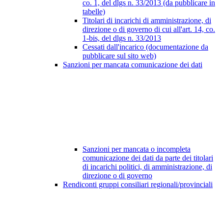
co. 1, del dlgs n. 33/2013 (da pubblicare in
tabelle)
Titolari di incarichi di amministrazione, di
direzione o di governo di cui all'art. 14, co.
1-bis, del dlgs n. 33/2013
Cessati dall'incarico (documentazione da
pubblicare sul sito web)
Sanzioni per mancata comunicazione dei dati
Sanzioni per mancata o incompleta
comunicazione dei dati da parte dei titolari
di incarichi politici, di amministrazione, di
direzione o di governo
Rendiconti gruppi consiliari regionali/provinciali