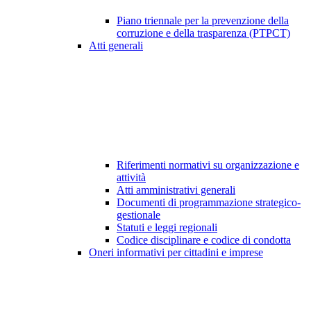
Piano triennale per la prevenzione della
corruzione e della trasparenza (PTPCT)
Atti generali
Riferimenti normativi su organizzazione e
attività
Atti amministrativi generali
Documenti di programmazione strategico-
gestionale
Statuti e leggi regionali
Codice disciplinare e codice di condotta
Oneri informativi per cittadini e imprese