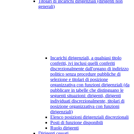
Titolari di incarichi dirigenziali (dirigenti non
generali)
Incarichi dirigenziali, a qualsiasi titolo
conferiti, ivi inclusi quelli conferiti
discrezionalmente dall'organo di indirizzo
politico senza procedure pubbliche di
selezione e titolari di posizione
organizzativa con funzioni dirigenziali (da
pubblicare in tabelle che distinguano le
seguenti situazioni: dirigenti, dirigenti
individuati discrezionalmente, titolari di
posizione organizzativa con funzioni
dirigenziali)
Elenco posizioni dirigenziali discrezionali
Posti di funzione disponibili
Ruolo dirigenti
Dirigenti cessati