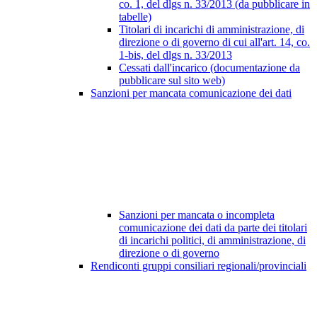
co. 1, del dlgs n. 33/2013 (da pubblicare in
tabelle)
Titolari di incarichi di amministrazione, di
direzione o di governo di cui all'art. 14, co.
1-bis, del dlgs n. 33/2013
Cessati dall'incarico (documentazione da
pubblicare sul sito web)
Sanzioni per mancata comunicazione dei dati
Sanzioni per mancata o incompleta
comunicazione dei dati da parte dei titolari
di incarichi politici, di amministrazione, di
direzione o di governo
Rendiconti gruppi consiliari regionali/provinciali