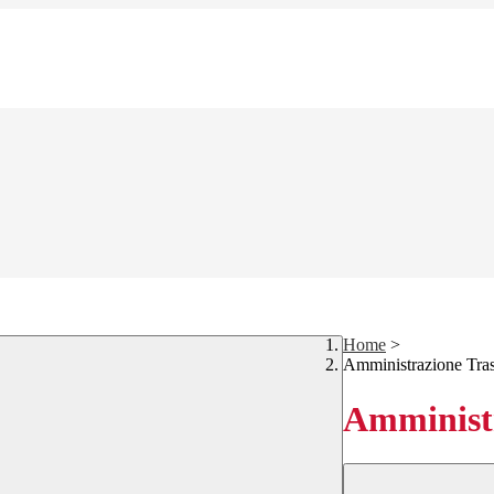
Home
>
Amministrazione Tra
Amministr