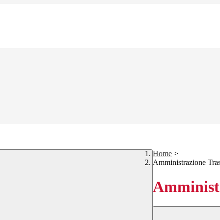
Home
>
Amministrazione Tra
Amministr