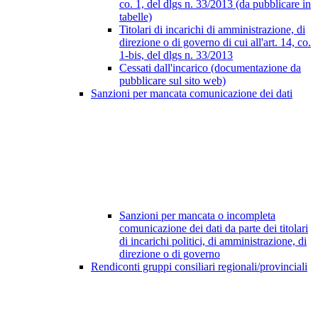
co. 1, del dlgs n. 33/2013 (da pubblicare in
tabelle)
Titolari di incarichi di amministrazione, di
direzione o di governo di cui all'art. 14, co.
1-bis, del dlgs n. 33/2013
Cessati dall'incarico (documentazione da
pubblicare sul sito web)
Sanzioni per mancata comunicazione dei dati
Sanzioni per mancata o incompleta
comunicazione dei dati da parte dei titolari
di incarichi politici, di amministrazione, di
direzione o di governo
Rendiconti gruppi consiliari regionali/provinciali