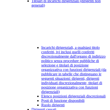
Titolari di incarichi dirigenziali (dirigenti non
generali)
Incarichi dirigenziali, a qualsiasi titolo
conferiti, ivi inclusi quelli conferiti
discrezionalmente dall'organo di indirizzo
politico senza procedure pubbliche di
selezione e titolari di posizione
organizzativa con funzioni dirigenziali (da
pubblicare in tabelle che distinguano le
seguenti situazioni: dirigenti, dirigenti
individuati discrezionalmente, titolari di
posizione organizzativa con funzioni
dirigenziali)
Elenco posizioni dirigenziali discrezionali
Posti di funzione disponibili
Ruolo dirigenti
Dirigenti cessati