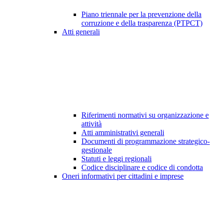
Piano triennale per la prevenzione della
corruzione e della trasparenza (PTPCT)
Atti generali
Riferimenti normativi su organizzazione e
attività
Atti amministrativi generali
Documenti di programmazione strategico-
gestionale
Statuti e leggi regionali
Codice disciplinare e codice di condotta
Oneri informativi per cittadini e imprese