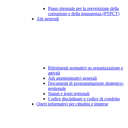
Piano triennale per la prevenzione della
corruzione e della trasparenza (PTPCT)
Atti generali
Riferimenti normativi su organizzazione e
attività
Atti amministrativi generali
Documenti di programmazione strategico-
gestionale
Statuti e leggi regionali
Codice disciplinare e codice di condotta
Oneri informativi per cittadini e imprese