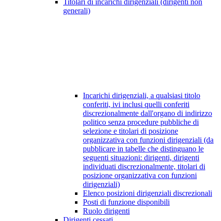
Titolari di incarichi dirigenziali (dirigenti non
generali)
Incarichi dirigenziali, a qualsiasi titolo
conferiti, ivi inclusi quelli conferiti
discrezionalmente dall'organo di indirizzo
politico senza procedure pubbliche di
selezione e titolari di posizione
organizzativa con funzioni dirigenziali (da
pubblicare in tabelle che distinguano le
seguenti situazioni: dirigenti, dirigenti
individuati discrezionalmente, titolari di
posizione organizzativa con funzioni
dirigenziali)
Elenco posizioni dirigenziali discrezionali
Posti di funzione disponibili
Ruolo dirigenti
Dirigenti cessati