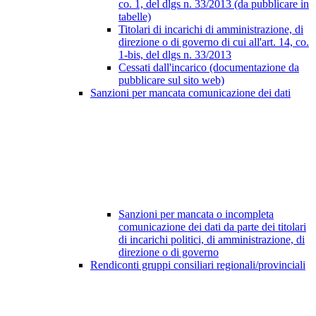
co. 1, del dlgs n. 33/2013 (da pubblicare in
tabelle)
Titolari di incarichi di amministrazione, di
direzione o di governo di cui all'art. 14, co.
1-bis, del dlgs n. 33/2013
Cessati dall'incarico (documentazione da
pubblicare sul sito web)
Sanzioni per mancata comunicazione dei dati
Sanzioni per mancata o incompleta
comunicazione dei dati da parte dei titolari
di incarichi politici, di amministrazione, di
direzione o di governo
Rendiconti gruppi consiliari regionali/provinciali