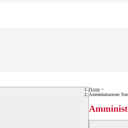
Home
>
Amministrazione Tra
Amministr