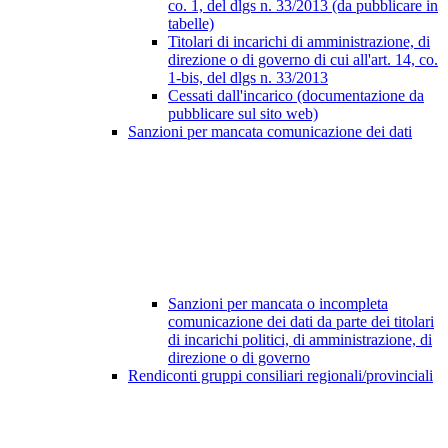
co. 1, del dlgs n. 33/2013 (da pubblicare in
tabelle)
Titolari di incarichi di amministrazione, di
direzione o di governo di cui all'art. 14, co.
1-bis, del dlgs n. 33/2013
Cessati dall'incarico (documentazione da
pubblicare sul sito web)
Sanzioni per mancata comunicazione dei dati
Sanzioni per mancata o incompleta
comunicazione dei dati da parte dei titolari
di incarichi politici, di amministrazione, di
direzione o di governo
Rendiconti gruppi consiliari regionali/provinciali