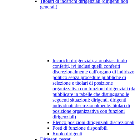
Titolari di incarichi dirigenziali (dirigenti non
generali)
Incarichi dirigenziali, a qualsiasi titolo
conferiti, ivi inclusi quelli conferiti
discrezionalmente dall'organo di indirizzo
politico senza procedure pubbliche di
selezione e titolari di posizione
organizzativa con funzioni dirigenziali (da
pubblicare in tabelle che distinguano le
seguenti situazioni: dirigenti, dirigenti
individuati discrezionalmente, titolari di
posizione organizzativa con funzioni
dirigenziali)
Elenco posizioni dirigenziali discrezionali
Posti di funzione disponibili
Ruolo dirigenti
Dirigenti cessati