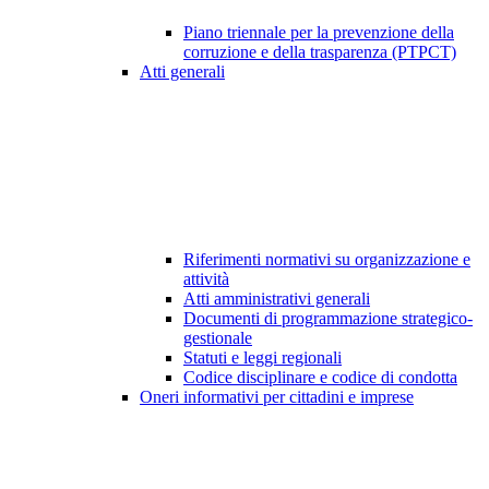
Piano triennale per la prevenzione della
corruzione e della trasparenza (PTPCT)
Atti generali
Riferimenti normativi su organizzazione e
attività
Atti amministrativi generali
Documenti di programmazione strategico-
gestionale
Statuti e leggi regionali
Codice disciplinare e codice di condotta
Oneri informativi per cittadini e imprese