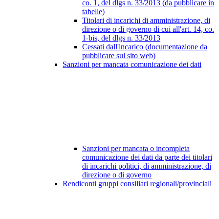
co. 1, del dlgs n. 33/2013 (da pubblicare in
tabelle)
Titolari di incarichi di amministrazione, di
direzione o di governo di cui all'art. 14, co.
1-bis, del dlgs n. 33/2013
Cessati dall'incarico (documentazione da
pubblicare sul sito web)
Sanzioni per mancata comunicazione dei dati
Sanzioni per mancata o incompleta
comunicazione dei dati da parte dei titolari
di incarichi politici, di amministrazione, di
direzione o di governo
Rendiconti gruppi consiliari regionali/provinciali