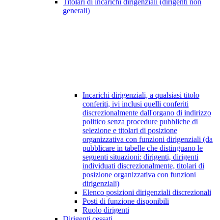
Titolari di incarichi dirigenziali (dirigenti non
generali)
Incarichi dirigenziali, a qualsiasi titolo
conferiti, ivi inclusi quelli conferiti
discrezionalmente dall'organo di indirizzo
politico senza procedure pubbliche di
selezione e titolari di posizione
organizzativa con funzioni dirigenziali (da
pubblicare in tabelle che distinguano le
seguenti situazioni: dirigenti, dirigenti
individuati discrezionalmente, titolari di
posizione organizzativa con funzioni
dirigenziali)
Elenco posizioni dirigenziali discrezionali
Posti di funzione disponibili
Ruolo dirigenti
Dirigenti cessati