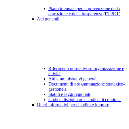
Piano triennale per la prevenzione della
corruzione e della trasparenza (PTPCT)
Atti generali
Riferimenti normativi su organizzazione e
attività
Atti amministrativi generali
Documenti di programmazione strategico-
gestionale
Statuti e leggi regionali
Codice disciplinare e codice di condotta
Oneri informativi per cittadini e imprese