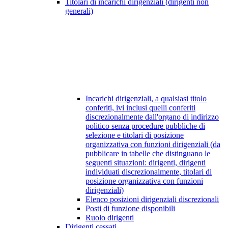
Titolari di incarichi dirigenziali (dirigenti non
generali)
Incarichi dirigenziali, a qualsiasi titolo
conferiti, ivi inclusi quelli conferiti
discrezionalmente dall'organo di indirizzo
politico senza procedure pubbliche di
selezione e titolari di posizione
organizzativa con funzioni dirigenziali (da
pubblicare in tabelle che distinguano le
seguenti situazioni: dirigenti, dirigenti
individuati discrezionalmente, titolari di
posizione organizzativa con funzioni
dirigenziali)
Elenco posizioni dirigenziali discrezionali
Posti di funzione disponibili
Ruolo dirigenti
Dirigenti cessati