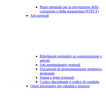
Piano triennale per la prevenzione della
corruzione e della trasparenza (PTPCT)
Atti generali
Riferimenti normativi su organizzazione e
attività
Atti amministrativi generali
Documenti di programmazione strategico-
gestionale
Statuti e leggi regionali
Codice disciplinare e codice di condotta
Oneri informativi per cittadini e imprese