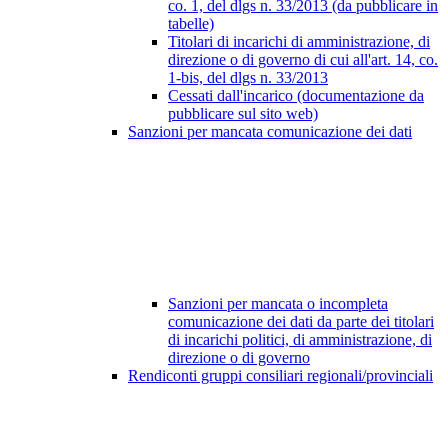
co. 1, del dlgs n. 33/2013 (da pubblicare in
tabelle)
Titolari di incarichi di amministrazione, di
direzione o di governo di cui all'art. 14, co.
1-bis, del dlgs n. 33/2013
Cessati dall'incarico (documentazione da
pubblicare sul sito web)
Sanzioni per mancata comunicazione dei dati
Sanzioni per mancata o incompleta
comunicazione dei dati da parte dei titolari
di incarichi politici, di amministrazione, di
direzione o di governo
Rendiconti gruppi consiliari regionali/provinciali