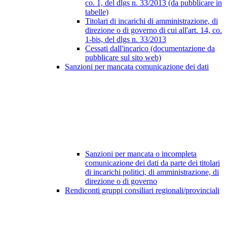
co. 1, del dlgs n. 33/2013 (da pubblicare in
tabelle)
Titolari di incarichi di amministrazione, di
direzione o di governo di cui all'art. 14, co.
1-bis, del dlgs n. 33/2013
Cessati dall'incarico (documentazione da
pubblicare sul sito web)
Sanzioni per mancata comunicazione dei dati
Sanzioni per mancata o incompleta
comunicazione dei dati da parte dei titolari
di incarichi politici, di amministrazione, di
direzione o di governo
Rendiconti gruppi consiliari regionali/provinciali