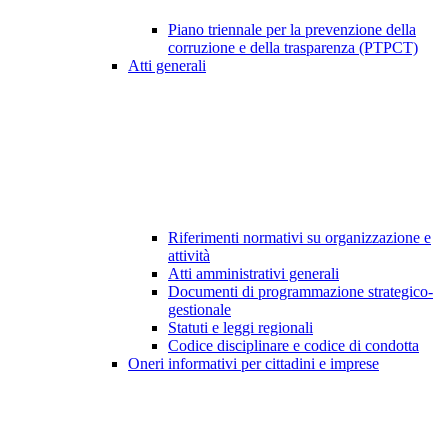
Piano triennale per la prevenzione della
corruzione e della trasparenza (PTPCT)
Atti generali
Riferimenti normativi su organizzazione e
attività
Atti amministrativi generali
Documenti di programmazione strategico-
gestionale
Statuti e leggi regionali
Codice disciplinare e codice di condotta
Oneri informativi per cittadini e imprese