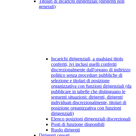
Titolari di incarichi dirigenziali (dirigenti non
generali)
Incarichi dirigenziali, a qualsiasi titolo
conferiti, ivi inclusi quelli conferiti
discrezionalmente dall'organo di indirizzo
politico senza procedure pubbliche di
selezione e titolari di posizione
organizzativa con funzioni dirigenziali (da
pubblicare in tabelle che distinguano le
seguenti situazioni: dirigenti, dirigenti
individuati discrezionalmente, titolari di
posizione organizzativa con funzioni
dirigenziali)
Elenco posizioni dirigenziali discrezionali
Posti di funzione disponibili
Ruolo dirigenti
Dirigenti cessati