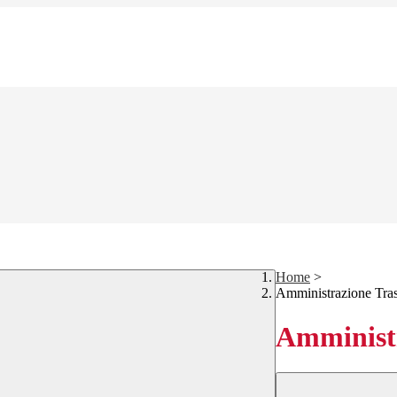
Home
>
Amministrazione Tra
Amministr