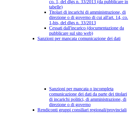
co. 1, del dlgs n. 33/2013 (da pubblicare in
tabelle)
Titolari di incarichi di amministrazione, di
direzione o di governo di cui all'art. 14, co.
1-bis, del dlgs n. 33/2013
Cessati dall'incarico (documentazione da
pubblicare sul sito web)
Sanzioni per mancata comunicazione dei dati
Sanzioni per mancata o incompleta
comunicazione dei dati da parte dei titolari
di incarichi politici, di amministrazione, di
direzione o di governo
Rendiconti gruppi consiliari regionali/provinciali