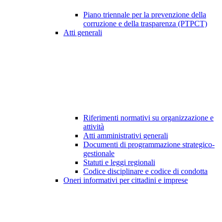
Piano triennale per la prevenzione della
corruzione e della trasparenza (PTPCT)
Atti generali
Riferimenti normativi su organizzazione e
attività
Atti amministrativi generali
Documenti di programmazione strategico-
gestionale
Statuti e leggi regionali
Codice disciplinare e codice di condotta
Oneri informativi per cittadini e imprese