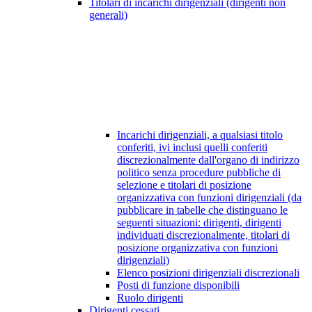
Titolari di incarichi dirigenziali (dirigenti non
generali)
Incarichi dirigenziali, a qualsiasi titolo
conferiti, ivi inclusi quelli conferiti
discrezionalmente dall'organo di indirizzo
politico senza procedure pubbliche di
selezione e titolari di posizione
organizzativa con funzioni dirigenziali (da
pubblicare in tabelle che distinguano le
seguenti situazioni: dirigenti, dirigenti
individuati discrezionalmente, titolari di
posizione organizzativa con funzioni
dirigenziali)
Elenco posizioni dirigenziali discrezionali
Posti di funzione disponibili
Ruolo dirigenti
Dirigenti cessati