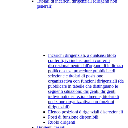
Titolari di incarichi dirigenziali (dirigenti non
generali)
Incarichi dirigenziali, a qualsiasi titolo
conferiti, ivi inclusi quelli conferiti
discrezionalmente dall'organo di indirizzo
politico senza procedure pubbliche di
selezione e titolari di posizione
organizzativa con funzioni dirigenziali (da
pubblicare in tabelle che distinguano le
seguenti situazioni: dirigenti, dirigenti
individuati discrezionalmente, titolari di
posizione organizzativa con funzioni
dirigenziali)
Elenco posizioni dirigenziali discrezionali
Posti di funzione disponibili
Ruolo dirigenti
Dirigenti cessati