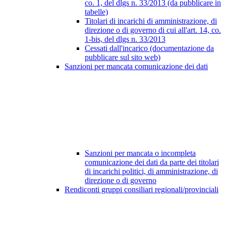
co. 1, del dlgs n. 33/2013 (da pubblicare in
tabelle)
Titolari di incarichi di amministrazione, di
direzione o di governo di cui all'art. 14, co.
1-bis, del dlgs n. 33/2013
Cessati dall'incarico (documentazione da
pubblicare sul sito web)
Sanzioni per mancata comunicazione dei dati
Sanzioni per mancata o incompleta
comunicazione dei dati da parte dei titolari
di incarichi politici, di amministrazione, di
direzione o di governo
Rendiconti gruppi consiliari regionali/provinciali