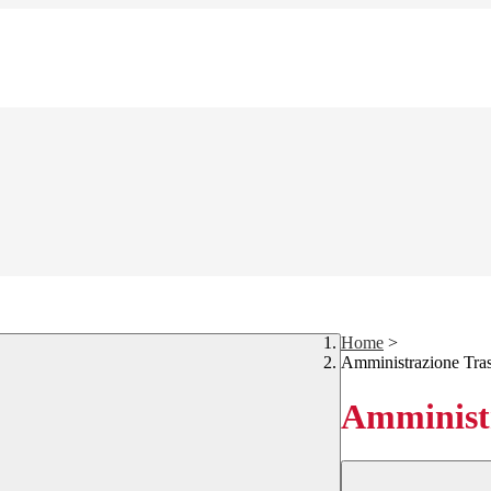
Home
>
Amministrazione Tra
Amministr