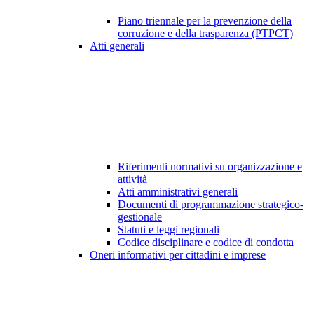
Piano triennale per la prevenzione della
corruzione e della trasparenza (PTPCT)
Atti generali
Riferimenti normativi su organizzazione e
attività
Atti amministrativi generali
Documenti di programmazione strategico-
gestionale
Statuti e leggi regionali
Codice disciplinare e codice di condotta
Oneri informativi per cittadini e imprese