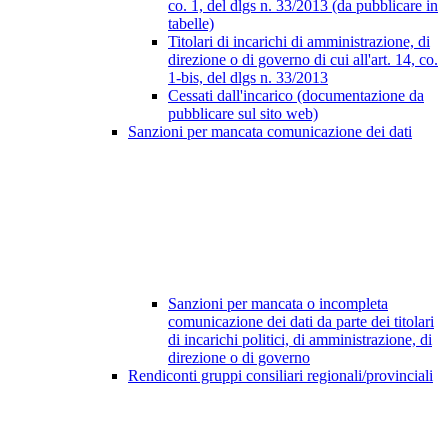
co. 1, del dlgs n. 33/2013 (da pubblicare in
tabelle)
Titolari di incarichi di amministrazione, di
direzione o di governo di cui all'art. 14, co.
1-bis, del dlgs n. 33/2013
Cessati dall'incarico (documentazione da
pubblicare sul sito web)
Sanzioni per mancata comunicazione dei dati
Sanzioni per mancata o incompleta
comunicazione dei dati da parte dei titolari
di incarichi politici, di amministrazione, di
direzione o di governo
Rendiconti gruppi consiliari regionali/provinciali