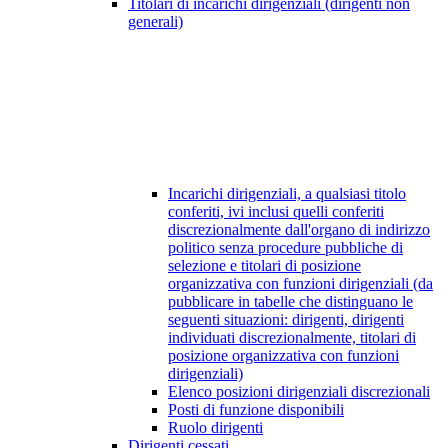
Titolari di incarichi dirigenziali (dirigenti non
generali)
Incarichi dirigenziali, a qualsiasi titolo
conferiti, ivi inclusi quelli conferiti
discrezionalmente dall'organo di indirizzo
politico senza procedure pubbliche di
selezione e titolari di posizione
organizzativa con funzioni dirigenziali (da
pubblicare in tabelle che distinguano le
seguenti situazioni: dirigenti, dirigenti
individuati discrezionalmente, titolari di
posizione organizzativa con funzioni
dirigenziali)
Elenco posizioni dirigenziali discrezionali
Posti di funzione disponibili
Ruolo dirigenti
Dirigenti cessati