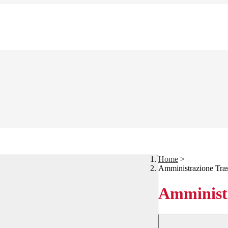
Home
>
Amministrazione Tra
Amministr