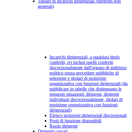
Titolari di incarichi dirigenziali (dirigenti non
generali)
Incarichi dirigenziali, a qualsiasi titolo
conferiti, ivi inclusi quelli conferiti
discrezionalmente dall'organo di indirizzo
politico senza procedure pubbliche di
selezione e titolari di posizione
organizzativa con funzioni dirigenziali (da
pubblicare in tabelle che distinguano le
seguenti situazioni: dirigenti, dirigenti
individuati discrezionalmente, titolari di
posizione organizzativa con funzioni
dirigenziali)
Elenco posizioni dirigenziali discrezionali
Posti di funzione disponibili
Ruolo dirigenti
Dirigenti cessati