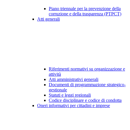
Piano triennale per la prevenzione della
corruzione e della trasparenza (PTPCT)
Atti generali
Riferimenti normativi su organizzazione e
attività
Atti amministrativi generali
Documenti di programmazione strategico-
gestionale
Statuti e leggi regionali
Codice disciplinare e codice di condotta
Oneri informativi per cittadini e imprese