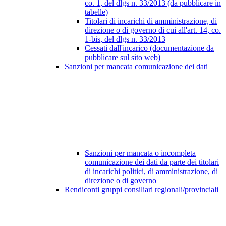
co. 1, del dlgs n. 33/2013 (da pubblicare in
tabelle)
Titolari di incarichi di amministrazione, di
direzione o di governo di cui all'art. 14, co.
1-bis, del dlgs n. 33/2013
Cessati dall'incarico (documentazione da
pubblicare sul sito web)
Sanzioni per mancata comunicazione dei dati
Sanzioni per mancata o incompleta
comunicazione dei dati da parte dei titolari
di incarichi politici, di amministrazione, di
direzione o di governo
Rendiconti gruppi consiliari regionali/provinciali