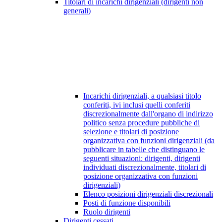
Titolari di incarichi dirigenziali (dirigenti non
generali)
Incarichi dirigenziali, a qualsiasi titolo
conferiti, ivi inclusi quelli conferiti
discrezionalmente dall'organo di indirizzo
politico senza procedure pubbliche di
selezione e titolari di posizione
organizzativa con funzioni dirigenziali (da
pubblicare in tabelle che distinguano le
seguenti situazioni: dirigenti, dirigenti
individuati discrezionalmente, titolari di
posizione organizzativa con funzioni
dirigenziali)
Elenco posizioni dirigenziali discrezionali
Posti di funzione disponibili
Ruolo dirigenti
Dirigenti cessati