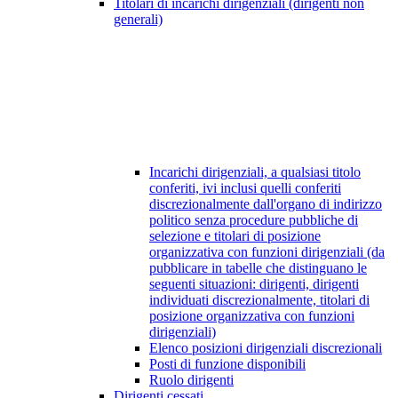
Titolari di incarichi dirigenziali (dirigenti non
generali)
Incarichi dirigenziali, a qualsiasi titolo
conferiti, ivi inclusi quelli conferiti
discrezionalmente dall'organo di indirizzo
politico senza procedure pubbliche di
selezione e titolari di posizione
organizzativa con funzioni dirigenziali (da
pubblicare in tabelle che distinguano le
seguenti situazioni: dirigenti, dirigenti
individuati discrezionalmente, titolari di
posizione organizzativa con funzioni
dirigenziali)
Elenco posizioni dirigenziali discrezionali
Posti di funzione disponibili
Ruolo dirigenti
Dirigenti cessati