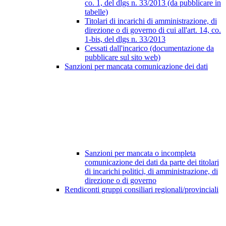
co. 1, del dlgs n. 33/2013 (da pubblicare in
tabelle)
Titolari di incarichi di amministrazione, di
direzione o di governo di cui all'art. 14, co.
1-bis, del dlgs n. 33/2013
Cessati dall'incarico (documentazione da
pubblicare sul sito web)
Sanzioni per mancata comunicazione dei dati
Sanzioni per mancata o incompleta
comunicazione dei dati da parte dei titolari
di incarichi politici, di amministrazione, di
direzione o di governo
Rendiconti gruppi consiliari regionali/provinciali