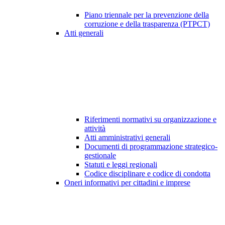
Piano triennale per la prevenzione della
corruzione e della trasparenza (PTPCT)
Atti generali
Riferimenti normativi su organizzazione e
attività
Atti amministrativi generali
Documenti di programmazione strategico-
gestionale
Statuti e leggi regionali
Codice disciplinare e codice di condotta
Oneri informativi per cittadini e imprese