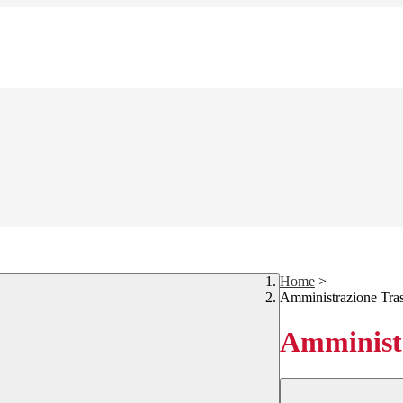
Home
>
Amministrazione Tra
Amministr