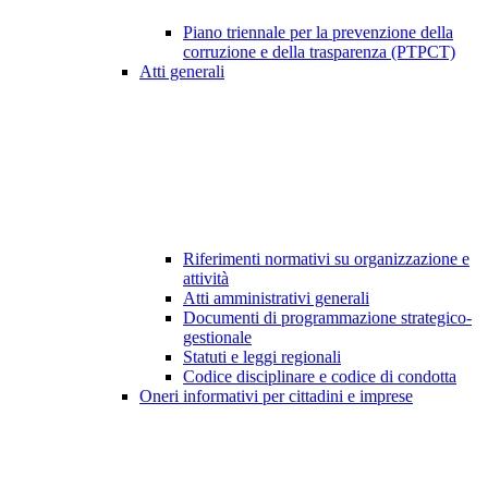
Piano triennale per la prevenzione della
corruzione e della trasparenza (PTPCT)
Atti generali
Riferimenti normativi su organizzazione e
attività
Atti amministrativi generali
Documenti di programmazione strategico-
gestionale
Statuti e leggi regionali
Codice disciplinare e codice di condotta
Oneri informativi per cittadini e imprese