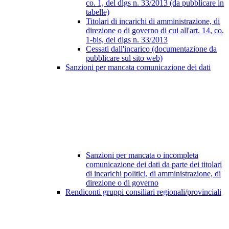
co. 1, del dlgs n. 33/2013 (da pubblicare in
tabelle)
Titolari di incarichi di amministrazione, di
direzione o di governo di cui all'art. 14, co.
1-bis, del dlgs n. 33/2013
Cessati dall'incarico (documentazione da
pubblicare sul sito web)
Sanzioni per mancata comunicazione dei dati
Sanzioni per mancata o incompleta
comunicazione dei dati da parte dei titolari
di incarichi politici, di amministrazione, di
direzione o di governo
Rendiconti gruppi consiliari regionali/provinciali