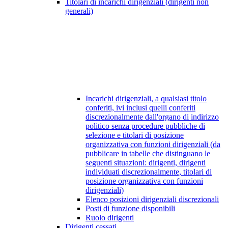
Titolari di incarichi dirigenziali (dirigenti non
generali)
Incarichi dirigenziali, a qualsiasi titolo
conferiti, ivi inclusi quelli conferiti
discrezionalmente dall'organo di indirizzo
politico senza procedure pubbliche di
selezione e titolari di posizione
organizzativa con funzioni dirigenziali (da
pubblicare in tabelle che distinguano le
seguenti situazioni: dirigenti, dirigenti
individuati discrezionalmente, titolari di
posizione organizzativa con funzioni
dirigenziali)
Elenco posizioni dirigenziali discrezionali
Posti di funzione disponibili
Ruolo dirigenti
Dirigenti cessati