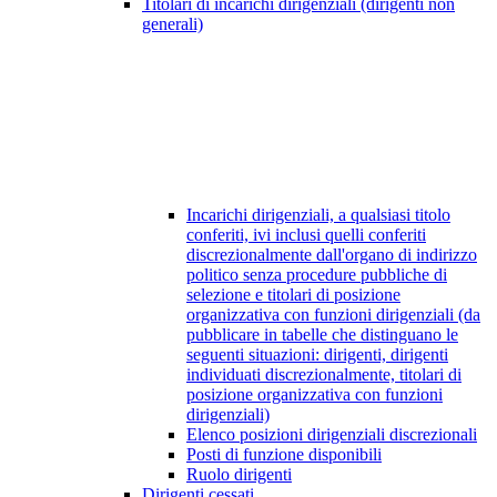
Titolari di incarichi dirigenziali (dirigenti non
generali)
Incarichi dirigenziali, a qualsiasi titolo
conferiti, ivi inclusi quelli conferiti
discrezionalmente dall'organo di indirizzo
politico senza procedure pubbliche di
selezione e titolari di posizione
organizzativa con funzioni dirigenziali (da
pubblicare in tabelle che distinguano le
seguenti situazioni: dirigenti, dirigenti
individuati discrezionalmente, titolari di
posizione organizzativa con funzioni
dirigenziali)
Elenco posizioni dirigenziali discrezionali
Posti di funzione disponibili
Ruolo dirigenti
Dirigenti cessati