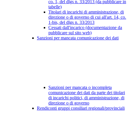
co. 1, del dlgs n. 33/2013 (da pubblicare in
tabelle)
Titolari di incarichi di amministrazione, di
direzione o di governo di cui all'art. 14, co.
1-bis, del dlgs n. 33/2013
Cessati dall'incarico (documentazione da
pubblicare sul sito web)
Sanzioni per mancata comunicazione dei dati
Sanzioni per mancata o incompleta
comunicazione dei dati da parte dei titolari
di incarichi politici, di amministrazione, di
direzione o di governo
Rendiconti gruppi consiliari regionali/provinciali