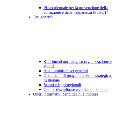
Piano triennale per la prevenzione della
corruzione e della trasparenza (PTPCT)
Atti generali
Riferimenti normativi su organizzazione e
attività
Atti amministrativi generali
Documenti di programmazione strategico-
gestionale
Statuti e leggi regionali
Codice disciplinare e codice di condotta
Oneri informativi per cittadini e imprese