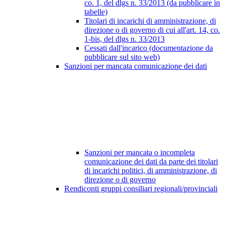
co. 1, del dlgs n. 33/2013 (da pubblicare in
tabelle)
Titolari di incarichi di amministrazione, di
direzione o di governo di cui all'art. 14, co.
1-bis, del dlgs n. 33/2013
Cessati dall'incarico (documentazione da
pubblicare sul sito web)
Sanzioni per mancata comunicazione dei dati
Sanzioni per mancata o incompleta
comunicazione dei dati da parte dei titolari
di incarichi politici, di amministrazione, di
direzione o di governo
Rendiconti gruppi consiliari regionali/provinciali