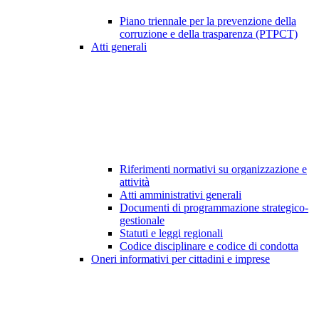
Piano triennale per la prevenzione della
corruzione e della trasparenza (PTPCT)
Atti generali
Riferimenti normativi su organizzazione e
attività
Atti amministrativi generali
Documenti di programmazione strategico-
gestionale
Statuti e leggi regionali
Codice disciplinare e codice di condotta
Oneri informativi per cittadini e imprese