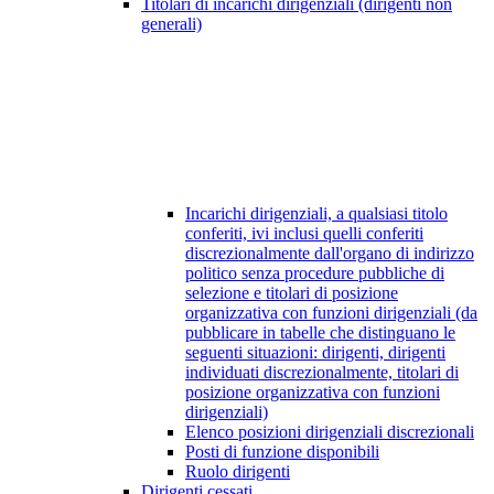
Titolari di incarichi dirigenziali (dirigenti non
generali)
Incarichi dirigenziali, a qualsiasi titolo
conferiti, ivi inclusi quelli conferiti
discrezionalmente dall'organo di indirizzo
politico senza procedure pubbliche di
selezione e titolari di posizione
organizzativa con funzioni dirigenziali (da
pubblicare in tabelle che distinguano le
seguenti situazioni: dirigenti, dirigenti
individuati discrezionalmente, titolari di
posizione organizzativa con funzioni
dirigenziali)
Elenco posizioni dirigenziali discrezionali
Posti di funzione disponibili
Ruolo dirigenti
Dirigenti cessati