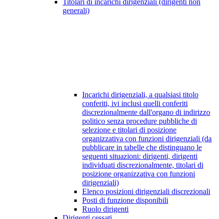
Titolari di incarichi dirigenziali (dirigenti non
generali)
Incarichi dirigenziali, a qualsiasi titolo
conferiti, ivi inclusi quelli conferiti
discrezionalmente dall'organo di indirizzo
politico senza procedure pubbliche di
selezione e titolari di posizione
organizzativa con funzioni dirigenziali (da
pubblicare in tabelle che distinguano le
seguenti situazioni: dirigenti, dirigenti
individuati discrezionalmente, titolari di
posizione organizzativa con funzioni
dirigenziali)
Elenco posizioni dirigenziali discrezionali
Posti di funzione disponibili
Ruolo dirigenti
Dirigenti cessati