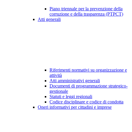
Piano triennale per la prevenzione della
corruzione e della trasparenza (PTPCT)
Atti generali
Riferimenti normativi su organizzazione e
attività
Atti amministrativi generali
Documenti di programmazione strategico-
gestionale
Statuti e leggi regionali
Codice disciplinare e codice di condotta
Oneri informativi per cittadini e imprese