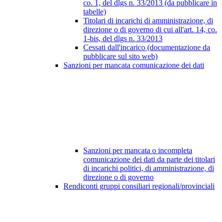
co. 1, del dlgs n. 33/2013 (da pubblicare in
tabelle)
Titolari di incarichi di amministrazione, di
direzione o di governo di cui all'art. 14, co.
1-bis, del dlgs n. 33/2013
Cessati dall'incarico (documentazione da
pubblicare sul sito web)
Sanzioni per mancata comunicazione dei dati
Sanzioni per mancata o incompleta
comunicazione dei dati da parte dei titolari
di incarichi politici, di amministrazione, di
direzione o di governo
Rendiconti gruppi consiliari regionali/provinciali