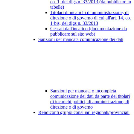
co. 1, del dlgs n. 33/2013 (da pubblicare in
tabelle)
Titolari di incarichi di amministrazione, di
direzione o di governo di cui all'art. 14, co.
1-bis, del dlgs n. 33/2013
Cessati dall'incarico (documentazione da
pubblicare sul sito web)
Sanzioni per mancata comunicazione dei dati
Sanzioni per mancata o incompleta
comunicazione dei dati da parte dei titolari
di incarichi politici, di amministrazione, di
direzione o di governo
Rendiconti gruppi consiliari regionali/provinciali