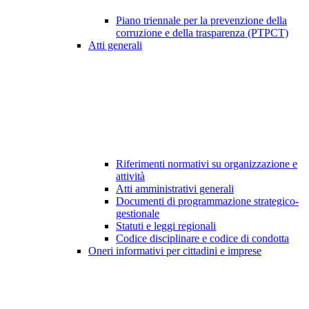
Piano triennale per la prevenzione della
corruzione e della trasparenza (PTPCT)
Atti generali
Riferimenti normativi su organizzazione e
attività
Atti amministrativi generali
Documenti di programmazione strategico-
gestionale
Statuti e leggi regionali
Codice disciplinare e codice di condotta
Oneri informativi per cittadini e imprese