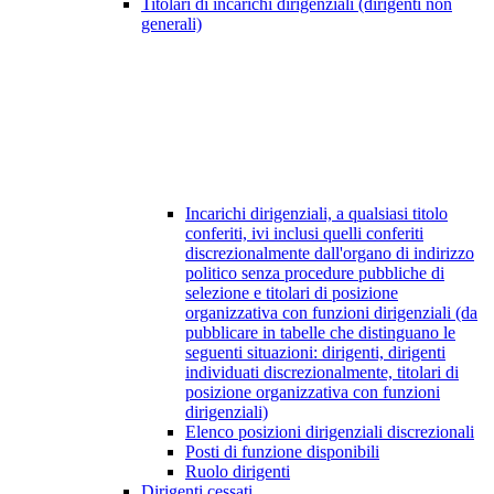
Titolari di incarichi dirigenziali (dirigenti non
generali)
Incarichi dirigenziali, a qualsiasi titolo
conferiti, ivi inclusi quelli conferiti
discrezionalmente dall'organo di indirizzo
politico senza procedure pubbliche di
selezione e titolari di posizione
organizzativa con funzioni dirigenziali (da
pubblicare in tabelle che distinguano le
seguenti situazioni: dirigenti, dirigenti
individuati discrezionalmente, titolari di
posizione organizzativa con funzioni
dirigenziali)
Elenco posizioni dirigenziali discrezionali
Posti di funzione disponibili
Ruolo dirigenti
Dirigenti cessati