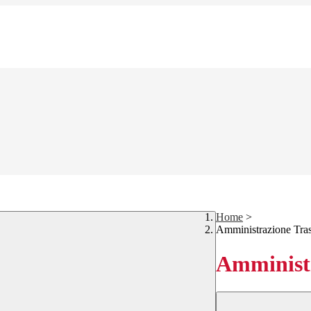
Home
>
Amministrazione Tra
Amministr