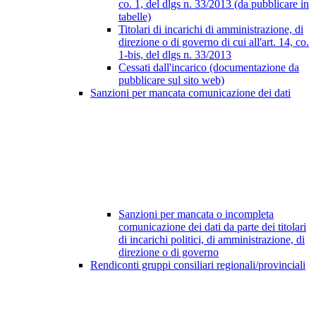
co. 1, del dlgs n. 33/2013 (da pubblicare in
tabelle)
Titolari di incarichi di amministrazione, di
direzione o di governo di cui all'art. 14, co.
1-bis, del dlgs n. 33/2013
Cessati dall'incarico (documentazione da
pubblicare sul sito web)
Sanzioni per mancata comunicazione dei dati
Sanzioni per mancata o incompleta
comunicazione dei dati da parte dei titolari
di incarichi politici, di amministrazione, di
direzione o di governo
Rendiconti gruppi consiliari regionali/provinciali