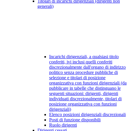
Titolari di incarichi dirigenziali (dirigenti non
generali)
Incarichi dirigenziali, a qualsiasi titolo
conferiti, ivi inclusi quelli conferiti
discrezionalmente dall'organo di indirizzo
politico senza procedure pubbliche di
selezione e titolari di posizione
organizzativa con funzioni dirigenziali (da
pubblicare in tabelle che distinguano le
seguenti situazioni: dirigenti, dirigenti
individuati discrezionalmente, titolari di
posizione organizzativa con funzioni
dirigenziali)
Elenco posizioni dirigenziali discrezionali
Posti di funzione disponibili
Ruolo dirigenti
Dirigenti cessati