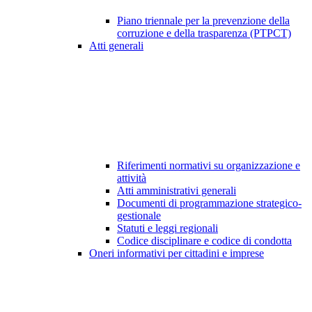
Piano triennale per la prevenzione della
corruzione e della trasparenza (PTPCT)
Atti generali
Riferimenti normativi su organizzazione e
attività
Atti amministrativi generali
Documenti di programmazione strategico-
gestionale
Statuti e leggi regionali
Codice disciplinare e codice di condotta
Oneri informativi per cittadini e imprese