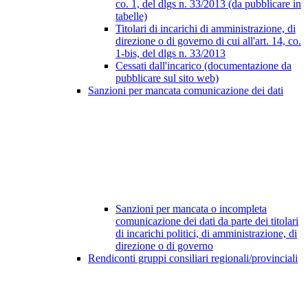
co. 1, del dlgs n. 33/2013 (da pubblicare in
tabelle)
Titolari di incarichi di amministrazione, di
direzione o di governo di cui all'art. 14, co.
1-bis, del dlgs n. 33/2013
Cessati dall'incarico (documentazione da
pubblicare sul sito web)
Sanzioni per mancata comunicazione dei dati
Sanzioni per mancata o incompleta
comunicazione dei dati da parte dei titolari
di incarichi politici, di amministrazione, di
direzione o di governo
Rendiconti gruppi consiliari regionali/provinciali