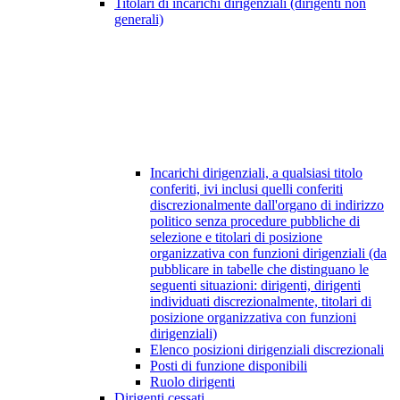
Titolari di incarichi dirigenziali (dirigenti non
generali)
Incarichi dirigenziali, a qualsiasi titolo
conferiti, ivi inclusi quelli conferiti
discrezionalmente dall'organo di indirizzo
politico senza procedure pubbliche di
selezione e titolari di posizione
organizzativa con funzioni dirigenziali (da
pubblicare in tabelle che distinguano le
seguenti situazioni: dirigenti, dirigenti
individuati discrezionalmente, titolari di
posizione organizzativa con funzioni
dirigenziali)
Elenco posizioni dirigenziali discrezionali
Posti di funzione disponibili
Ruolo dirigenti
Dirigenti cessati