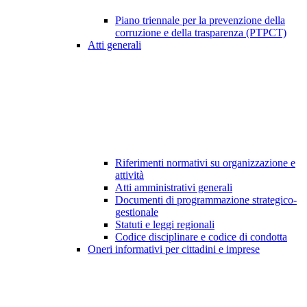
Piano triennale per la prevenzione della
corruzione e della trasparenza (PTPCT)
Atti generali
Riferimenti normativi su organizzazione e
attività
Atti amministrativi generali
Documenti di programmazione strategico-
gestionale
Statuti e leggi regionali
Codice disciplinare e codice di condotta
Oneri informativi per cittadini e imprese