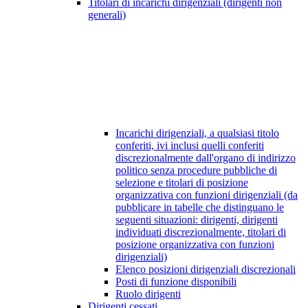
Titolari di incarichi dirigenziali (dirigenti non
generali)
Incarichi dirigenziali, a qualsiasi titolo
conferiti, ivi inclusi quelli conferiti
discrezionalmente dall'organo di indirizzo
politico senza procedure pubbliche di
selezione e titolari di posizione
organizzativa con funzioni dirigenziali (da
pubblicare in tabelle che distinguano le
seguenti situazioni: dirigenti, dirigenti
individuati discrezionalmente, titolari di
posizione organizzativa con funzioni
dirigenziali)
Elenco posizioni dirigenziali discrezionali
Posti di funzione disponibili
Ruolo dirigenti
Dirigenti cessati