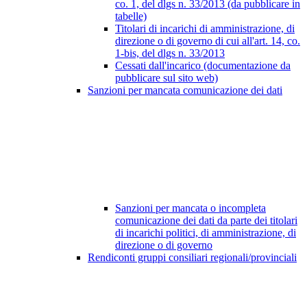
co. 1, del dlgs n. 33/2013 (da pubblicare in
tabelle)
Titolari di incarichi di amministrazione, di
direzione o di governo di cui all'art. 14, co.
1-bis, del dlgs n. 33/2013
Cessati dall'incarico (documentazione da
pubblicare sul sito web)
Sanzioni per mancata comunicazione dei dati
Sanzioni per mancata o incompleta
comunicazione dei dati da parte dei titolari
di incarichi politici, di amministrazione, di
direzione o di governo
Rendiconti gruppi consiliari regionali/provinciali