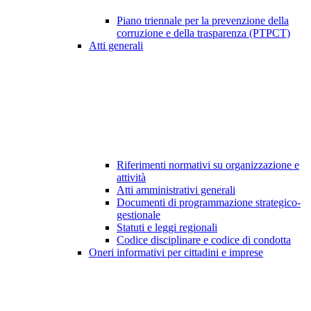
Piano triennale per la prevenzione della
corruzione e della trasparenza (PTPCT)
Atti generali
Riferimenti normativi su organizzazione e
attività
Atti amministrativi generali
Documenti di programmazione strategico-
gestionale
Statuti e leggi regionali
Codice disciplinare e codice di condotta
Oneri informativi per cittadini e imprese