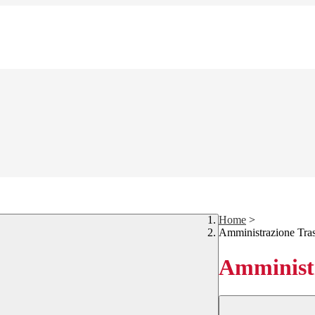
Home
>
Amministrazione Tra
Amministr