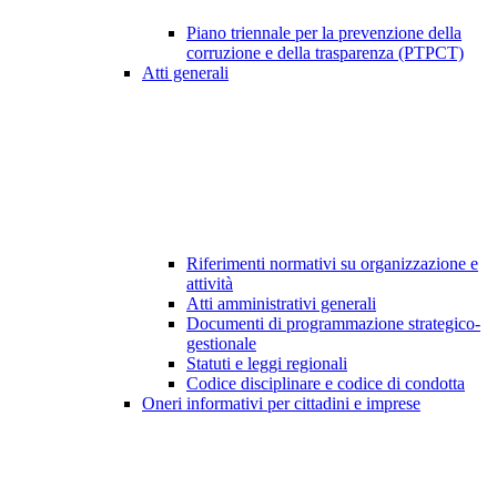
Piano triennale per la prevenzione della
corruzione e della trasparenza (PTPCT)
Atti generali
Riferimenti normativi su organizzazione e
attività
Atti amministrativi generali
Documenti di programmazione strategico-
gestionale
Statuti e leggi regionali
Codice disciplinare e codice di condotta
Oneri informativi per cittadini e imprese