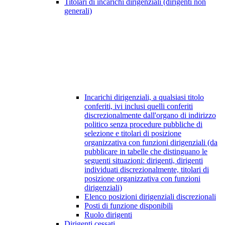
Titolari di incarichi dirigenziali (dirigenti non
generali)
Incarichi dirigenziali, a qualsiasi titolo
conferiti, ivi inclusi quelli conferiti
discrezionalmente dall'organo di indirizzo
politico senza procedure pubbliche di
selezione e titolari di posizione
organizzativa con funzioni dirigenziali (da
pubblicare in tabelle che distinguano le
seguenti situazioni: dirigenti, dirigenti
individuati discrezionalmente, titolari di
posizione organizzativa con funzioni
dirigenziali)
Elenco posizioni dirigenziali discrezionali
Posti di funzione disponibili
Ruolo dirigenti
Dirigenti cessati