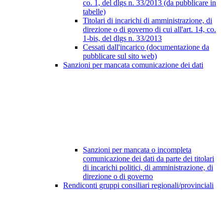
co. 1, del dlgs n. 33/2013 (da pubblicare in
tabelle)
Titolari di incarichi di amministrazione, di
direzione o di governo di cui all'art. 14, co.
1-bis, del dlgs n. 33/2013
Cessati dall'incarico (documentazione da
pubblicare sul sito web)
Sanzioni per mancata comunicazione dei dati
Sanzioni per mancata o incompleta
comunicazione dei dati da parte dei titolari
di incarichi politici, di amministrazione, di
direzione o di governo
Rendiconti gruppi consiliari regionali/provinciali