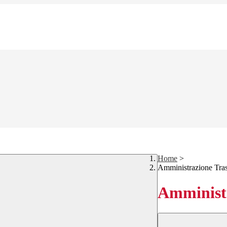
Home
>
Amministrazione Tra
Amministr