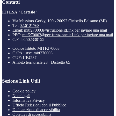
Contatti
ITI LSA "Cartesio"
Via Massimo Gorky, 100 - 20092 Cinisello Balsamo (MI)
Tel:
02.6121768
Email:
mitf270003@istruzione.it
Link per inviare una mail
PEC:
mitf270003@pec.istruzione.it
Link per inviare una mail
C.F.: 94502330155
Codice Istituto MITF270003
C.iPA: istsc_mitf270003
CUF: UF4237
Ambito territoriale 23 - Distretto 65
Sezione Link Utili
Cookie policy
Note legali
Informativa Privacy
Ufficio Relazioni con il Pubblico
Dichiarazione di accessibilità
Obiettivi di accessibilità