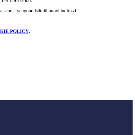
7 del 12/01/2006.
a scuola vengono istituiti nuovi indirizzi.
KIE POLICY
.