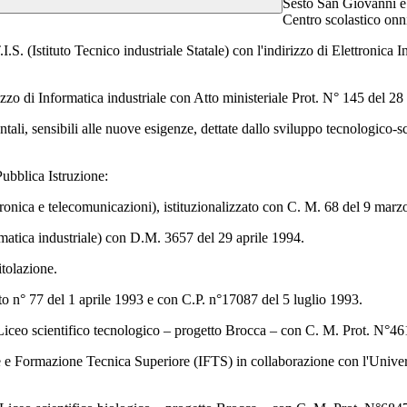
Sesto San Giovanni e 
Centro scolastico on
.S. (Istituto Tecnico industriale Statale) con l'indirizzo di Elettronic
irizzo di Informatica industriale con Atto ministeriale Prot. N° 145 del 28
mentali, sensibili alle nuove esigenze, dettate dallo sviluppo tecnologico‑s
Pubblica Istruzione:
ronica e telecomunicazioni), istituzionalizzato con C. M. 68 del 9 mar
atica industriale) con D.M. 3657 del 29 aprile 1994.
itolazione.
tuto n° 77 del 1 aprile 1993 e con C.P. n°17087 del 5 luglio 1993.
i Liceo scientifico tecnologico – progetto Brocca – con C. M. Prot. N°4
e e Formazione Tecnica Superiore (IFTS) in collaborazione con l'Univer