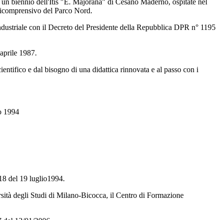
un biennio dell'Itis "E. Majorana" di Cesano Maderno, ospitate nel
nicomprensivo del Parco Nord.
a Industriale con il Decreto del Presidente della Repubblica DPR n° 1195
 aprile 1987.
cientifico e dal bisogno di una didattica rinnovata e al passo con i
zo 1994
618 del 19 luglio1994.
sità degli Studi di Milano-Bicocca, il Centro di Formazione