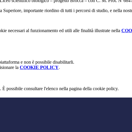
di Liceo scientifico biologico – progetto Brocca – con C. M. Prot. N°684
uperiore, importante riordino di tutti i percorsi di studio, e nella nostr
kie necessari al funzionamento ed utili alle finalità illustrate nella
COO
attaforma e non è possibile disabilitarli.
isionare la
COOKIE POLICY
.
 È possibile consultare l'elenco nella pagina della cookie policy.