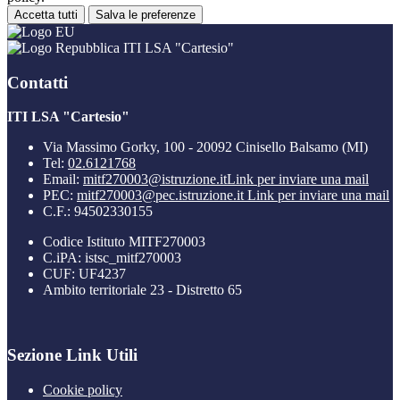
Accetta tutti
Salva le preferenze
ITI LSA "Cartesio"
Contatti
ITI LSA "Cartesio"
Via Massimo Gorky, 100 - 20092 Cinisello Balsamo (MI)
Tel:
02.6121768
Email:
mitf270003@istruzione.it
Link per inviare una mail
PEC:
mitf270003@pec.istruzione.it
Link per inviare una mail
C.F.: 94502330155
Codice Istituto MITF270003
C.iPA: istsc_mitf270003
CUF: UF4237
Ambito territoriale 23 - Distretto 65
Sezione Link Utili
Cookie policy