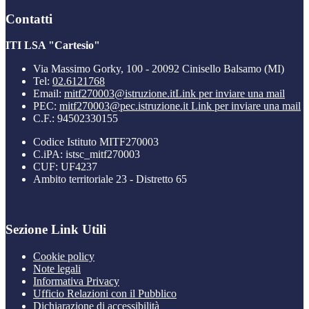
Contatti
ITI LSA "Cartesio"
Via Massimo Gorky, 100 - 20092 Cinisello Balsamo (MI)
Tel:
02.6121768
Email:
mitf270003@istruzione.it
Link per inviare una mail
PEC:
mitf270003@pec.istruzione.it
Link per inviare una mail
C.F.: 94502330155
Codice Istituto MITF270003
C.iPA: istsc_mitf270003
CUF: UF4237
Ambito territoriale 23 - Distretto 65
Sezione Link Utili
Cookie policy
Note legali
Informativa Privacy
Ufficio Relazioni con il Pubblico
Dichiarazione di accessibilità