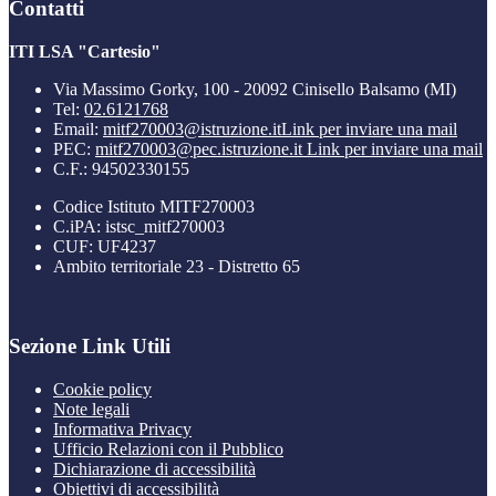
Contatti
ITI LSA "Cartesio"
Via Massimo Gorky, 100 - 20092 Cinisello Balsamo (MI)
Tel:
02.6121768
Email:
mitf270003@istruzione.it
Link per inviare una mail
PEC:
mitf270003@pec.istruzione.it
Link per inviare una mail
C.F.: 94502330155
Codice Istituto MITF270003
C.iPA: istsc_mitf270003
CUF: UF4237
Ambito territoriale 23 - Distretto 65
Sezione Link Utili
Cookie policy
Note legali
Informativa Privacy
Ufficio Relazioni con il Pubblico
Dichiarazione di accessibilità
Obiettivi di accessibilità