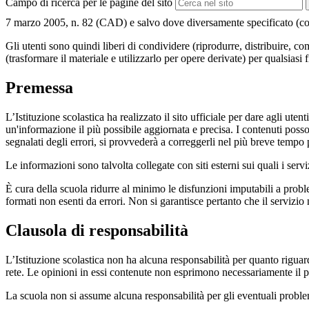
Campo di ricerca per le pagine del sito
7 marzo 2005, n. 82 (CAD) e salvo dove diversamente specificato (compre
Gli utenti sono quindi liberi di condividere (riprodurre, distribuire, 
(trasformare il materiale e utilizzarlo per opere derivate) per qualsiasi
Premessa
L’Istituzione scolastica ha realizzato il sito ufficiale per dare agli ut
un'informazione il più possibile aggiornata e precisa. I contenuti poss
segnalati degli errori, si provvederà a correggerli nel più breve tempo 
Le informazioni sono talvolta collegate con siti esterni sui quali i serv
È cura della scuola ridurre al minimo le disfunzioni imputabili a problemi
formati non esenti da errori. Non si garantisce pertanto che il servizio
Clausola di responsabilità
L’Istituzione scolastica non ha alcuna responsabilità per quanto riguarda
rete. Le opinioni in essi contenute non esprimono necessariamente il pu
La scuola non si assume alcuna responsabilità per gli eventuali problemi 