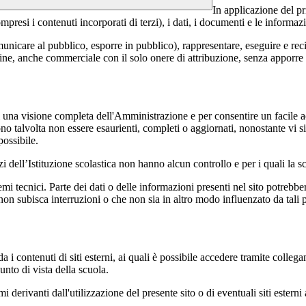
In applicazione del pr
si i contenuti incorporati di terzi), i dati, i documenti e le informazi
comunicare al pubblico, esporre in pubblico), rappresentare, eseguire e r
 fine, anche commerciale con il solo onere di attribuzione, senza apporre 
enti una visione completa dell'Amministrazione e per consentire un facile ac
ono talvolta non essere esaurienti, completi o aggiornati, nonostante vi
possibile.
izi dell’Istituzione scolastica non hanno alcun controllo e per i quali la
 tecnici. Parte dei dati o delle informazioni presenti nel sito potrebbero 
 non subisca interruzioni o che non sia in altro modo influenzato da tali 
 i contenuti di siti esterni, ai quali è possibile accedere tramite collegam
nto di vista della scuola.
derivanti dall'utilizzazione del presente sito o di eventuali siti esterni 