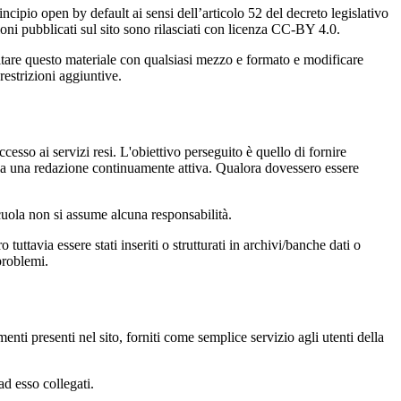
incipio open by default ai sensi dell’articolo 52 del decreto legislativo
oni pubblicati sul sito sono rilasciati con licenza CC-BY 4.0.
ecitare questo materiale con qualsiasi mezzo e formato e modificare
restrizioni aggiuntive.
cesso ai servizi resi. L'obiettivo perseguito è quello di fornire
 sia una redazione continuamente attiva. Qualora dovessero essere
 scuola non si assume alcuna responsabilità.
tuttavia essere stati inseriti o strutturati in archivi/banche dati o
problemi.
enti presenti nel sito, forniti come semplice servizio agli utenti della
ad esso collegati.